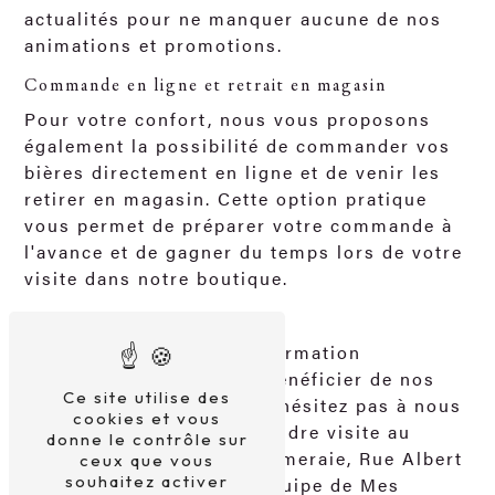
actualités pour ne manquer aucune de nos
animations et promotions.
Commande en ligne et retrait en magasin
Pour votre confort, nous vous proposons
également la possibilité de commander vos
bières directement en ligne et de venir les
retirer en magasin. Cette option pratique
vous permet de préparer votre commande à
l'avance et de gagner du temps lors de votre
visite dans notre boutique.
Contactez-nous
Pour toute demande d'information
supplémentaire ou pour bénéficier de nos
Ce site utilise des
conseils personnalisés, n'hésitez pas à nous
cookies et vous
contacter au ou à nous rendre visite au
donne le contrôle sur
Centre Commercial La Palmeraie, Rue Albert
ceux que vous
souhaitez activer
Manoukian à Cabriès. L'équipe de Mes