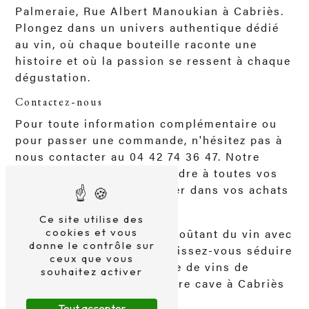
Palmeraie, Rue Albert Manoukian à Cabriès.
Plongez dans un univers authentique dédié
au vin, où chaque bouteille raconte une
histoire et où la passion se ressent à chaque
dégustation.
Contactez-nous
Pour toute information complémentaire ou
pour passer une commande, n'hésitez pas à
nous contacter au 04 42 74 36 47. Notre
équipe sera ravie de répondre à toutes vos
questions et de vous guider dans vos achats
de vins à Vitrolles.
Ce site utilise des
Plongez dans l'univers envoûtant du vin avec
cookies et vous
donne le contrôle sur
Mes copains cavistes et laissez-vous séduire
ceux que vous
par notre sélection exquise de vins de
souhaitez activer
qualité. A bientôt dans notre cave à Cabriès
!
Tout accepter